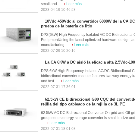
small and ...
Leer más
2023-04-19 10:46:53
10Vdc 450Vdc al convertidor 6000W de la CA DC
prueba de la batería de litio
DPS(6kW) High Frequency Isolated AC DC Bidirectional C
EquipmentUsing the latest optimized hardware design, a
manufacturing ...
Leer más
2022-07-29 10:20:16
La CA 6KW a DC aisló la eficacia alta 2.5Vdc-10
DPS 6kW High Frequency Isolated AC/DC Bidirectional C
bidirectional converter module features two way energy tr
and fast ...
Leer más
2022-07-31 17:36:01
62.5kW CE bidireccional G99 CQC del convertid
rejilla del tipo cableado de la rejilla de 3L PE
62.5kW AC DC Bidirectional Converter On-grid and Off-g
group series energy storage converter is small in size and 
...
Leer más
2022-07-31 18:01:08