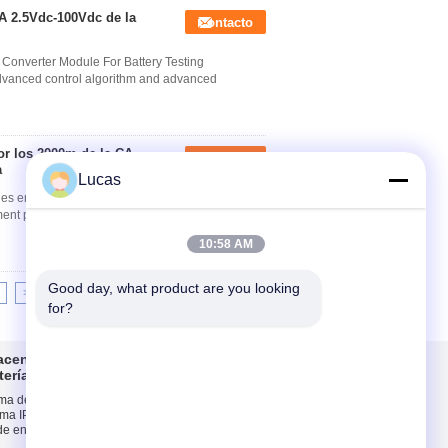
0A 2.5Vdc-100Vdc de la
Contacto
Converter Module For Battery Testing
dvanced control algorithm and advanced
or los 2000m de la CA
Contacto
a
Lucas
ies energy storage converter ANE Series Energy
ent parallel networking to form small and
10:58 AM
Good day, what product are you looking 
>>
>|
for?
macenamiento de
Contacto
tería
ema de conversión
Contacto
ema IP20 del
Solicitar una
e energía de la
cotización