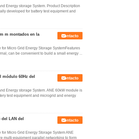
nd Energy storage System. Product Description
lly developed for battery test equipment and
00m m montados en la
Contacto
 for Micro Grid Energy Storage SystemFeatures
nal, can be convenient to build a small energy ...
el módulo 60Hz del
Contacto
 and Energy storage System. ANE 60kW module is
tery test equipment and microgrid and energy
 del LAN del
Contacto
e for Micro Grid Energy Storage System ANE
e multi-equipment parallel networking to form