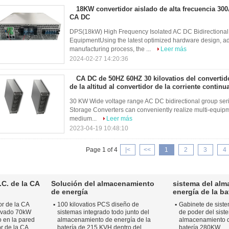
18KW convertidor aislado de alta frecuencia 30
CA DC
DPS(18kW) High Frequency Isolated AC DC Bidirectional 
EquipmentUsing the latest optimized hardware design, a
manufacturing process, the ...
Leer más
2024-02-27 14:20:36
CA DC de 50HZ 60HZ 30 kilovatios del convertid
de la altitud al convertidor de la corriente continu
30 KW Wide voltage range AC DC bidirectional group ser
Storage Converters can conveniently realize multi-equipm
medium...
Leer más
2023-04-19 10:48:10
Page 1 of 4
|<
<<
1
2
3
4
.C. de la CA
Solución del almacenamiento
sistema del al
de energía
energía de la ba
dor de la CA
100 kilovatios PCS diseño de
Gabinete de sist
evado 70kW
sistemas integrado todo junto del
de poder del sist
 en la pared
almacenamiento de energía de la
almacenamiento d
r de la CA
batería de 215 KVH dentro del
batería 280KW