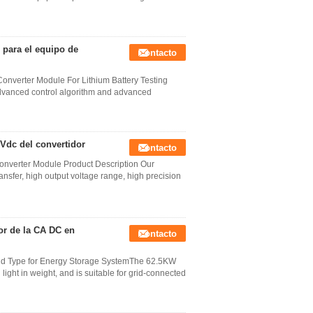
 para el equipo de
Contacto
onverter Module For Lithium Battery Testing
dvanced control algorithm and advanced
0Vdc del convertidor
Contacto
onverter Module Product Description Our
ansfer, high output voltage range, high precision
or de la CA DC en
Contacto
rid Type for Energy Storage SystemThe 62.5KW
light in weight, and is suitable for grid-connected