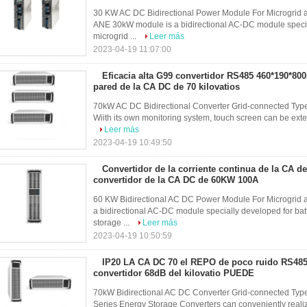
30 KW AC DC Bidirectional Power Module For Microgrid a
ANE 30kW module is a bidirectional AC-DC module specia
microgrid ...
Leer más
2023-04-19 11:07:00
Eficacia alta G99 convertidor RS485 460*190*8
pared de la CA DC de 70 kilovatios
70kW AC DC Bidirectional Converter Grid-connected Type
Wiith its own monitoring system, touch screen can be exter
Leer más
2023-04-19 10:49:50
Convertidor de la corriente continua de la CA d
convertidor de la CA DC de 60KW 100A
60 KW Bidirectional AC DC Power Module For Microgrid
a bidirectional AC-DC module specially developed for bat
storage ...
Leer más
2023-04-19 10:50:59
IP20 LA CA DC 70 el REPO de poco ruido RS485
convertidor 68dB del kilovatio PUEDE
70kW Bidirectional AC DC Converter Grid-connected Typ
Series Energy Storage Converters can conveniently realiz