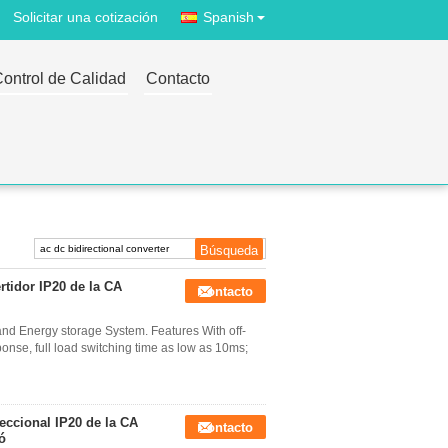
Solicitar una cotización
Spanish
ontrol de Calidad
Contacto
rtidor IP20 de la CA
Contacto
nd Energy storage System. Features With off-
onse, full load switching time as low as 10ms;
eccional IP20 de la CA
Contacto
tó