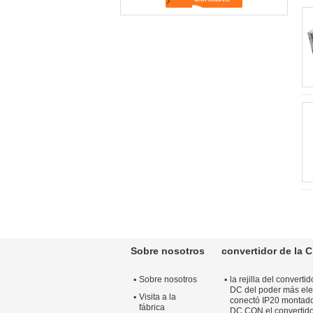
Sobre nosotros
convertidor de la C
Sobre nosotros
la rejilla del converti
DC del poder más el
Visita a la
conectó IP20 montado
fábrica
DC CON el convertido