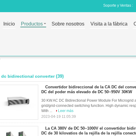
Soporte y Ventas :
Inicio
Productos
Sobre nosotros
Visita a la fábrica
C
r
(39)
 dc bidirectional converter
Convertidor bidireccional de la CA DC del conve
DC del poder más elevado de DC 50~950V 30KW
30 KW AC DC Bidirectional Power Module For Microgrid a
grid/grid-connected switching function. High dynamic resp
With ...
Leer más
2023-04-19 11:05:39
La CA 380V de DC 50~1000V el convertidor bidir
DC de 30 kilovatios de la rejilla de la rejilla conec