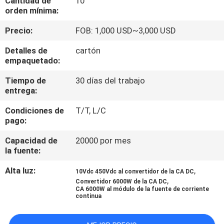
Cantidad de
10
orden mínima:
CONTROL
Precio:
FOB: 1,000 USD~3,000 USD
DE
Detalles de
cartón
CALIDAD
empaquetado:
Tiempo de
30 días del trabajo
CONTACTO
entrega:
Condiciones de
T/T, L/C
NOTICIAS
pago:
Capacidad de
20000 por mes
la fuente:
SOLICITAR
UNA
Alta luz:
,
10Vdc 450Vdc al convertidor de la CA DC
,
Convertidor 6000W de la CA DC
COTIZACIÓN
CA 6000W al módulo de la fuente de corriente
continua
MAPA