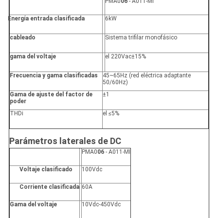
PMA0
06
- A011-MI
Energía entrada clasificada
6kW
cableado
Sistema trifilar monofásico
gama del voltaje
el 220Vac±15%
Frecuencia y gama clasificadas
45~65Hz (red eléctrica adaptante
50/60Hz)
Gama de ajuste del factor de
±1
poder
THDi
el ≤5%
Parámetros laterales de DC
PMA0
06
- A011-MI
Voltaje clasificado
100Vdc
Corriente clasificada
60A
Gama del voltaje
10Vdc-450Vdc