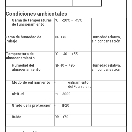
Condiciones ambientales
Gama de temperaturas
°C
-20℃~+45℃
de funcionamiento
Gama de humedad de
%RH
<>
Humedad relativa,
trabajo
sin condensación
Temperatura de
°C
-40 ~ +55
almacenamiento
Humedad del
%RH
0 ~ +95
Humedad relativa,
almacenamiento
sin condensación
Modo de enfriamiento
-
enfriamiento
del Fuerza-aire
Altitud
m
3000
Grado de la protección
-
IP20
Ruido
DB
<70