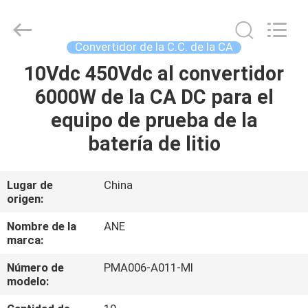
-
2025
Siny
New
Energy
Convertidor de la C.C. de la CA
Co.,
Limited.
All
10Vdc 450Vdc al convertidor
INICIO
Rights
Reserved.
6000W de la CA DC para el
PRODUCTOS
equipo de prueba de la
batería de litio
SOBRE
NOSOTROS
Lugar de
China
origen:
VISITA
Nombre de la
ANE
marca:
A
Número de
PMA006-A011-MI
LA
modelo:
FÁBRICA