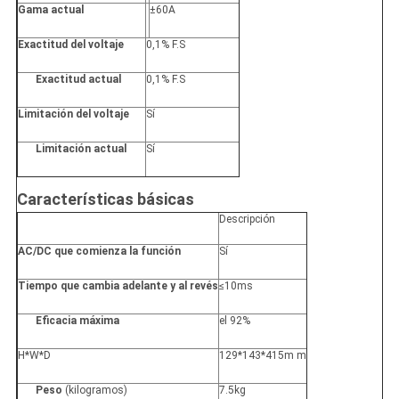
Gama actual
±60A
Exactitud del voltaje
0,1% F.S
Exactitud actual
0,1% F.S
Limitación del voltaje
Sí
Limitación actual
Sí
Características básicas
Descripción
AC/DC que comienza la función
Sí
Tiempo que cambia adelante y al revés
≤10ms
Eficacia máxima
el 92%
H*W*D
129*143*415m m
Peso
(kilogramos)
7.5kg