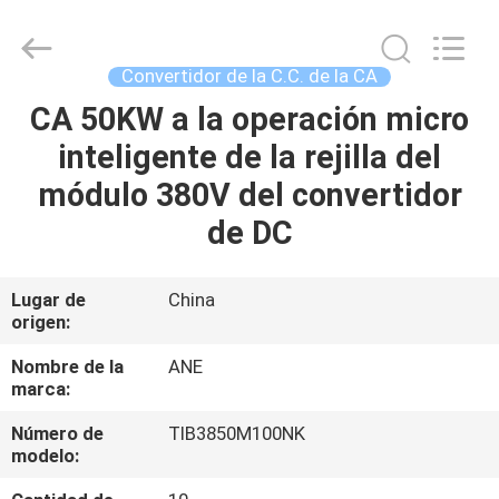
-
2025
Siny
New
Energy
Convertidor de la C.C. de la CA
Co.,
Limited.
All
CA 50KW a la operación micro
INICIO
Rights
Reserved.
inteligente de la rejilla del
PRODUCTOS
módulo 380V del convertidor
de DC
SOBRE
NOSOTROS
Lugar de
China
origen:
VISITA
Nombre de la
ANE
marca:
A
Número de
TIB3850M100NK
LA
modelo:
FÁBRICA