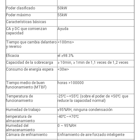
Poder clasificado
50kW
Poder máximo
55kW
Características básicas
CA y DC que comienzan
Ayuda
capacidad
Tiempo que cambia delantero
<100ms>
y reverso
Eficacia
el ≥98.3%
Capacidad de la sobrecarga
≥ 10min, ≥ 1min de 1,1 veces de 1,2 veces
Consumo de energía espera
<30w>
Tiempo medio de buen
horas >100000
funcionamiento (MTBF)
Temperatura de
-25℃~+55℃ (sobre el poder de +50℃ que
funcionamiento
reduce la capacidad normal)
Humedad de trabajo
≤95%RH, ninguna condensación
temperatura de
-40℃~+70℃
almacenamiento
Humedad del
0 ~ 95%RH
almacenamiento
Cámara de enfriamiento
Enfriamiento de aire forzado inteligente