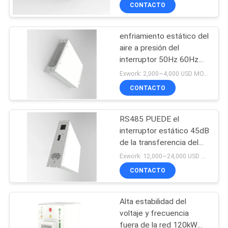
apagado dispositivo
CONTACTO
45dB de la transferencia
CONTROL
de la rejilla
enfriamiento estático del
DE
aire a presión del
CALIDAD
interruptor 50Hz 60Hz
de la transferencia de
Exwork: 2,000~4,000 USD MOQ:1
400V STS
CONTACTO
CONTACTO
RS485 PUEDE el
NOTICIAS
interruptor estático 45dB
de la transferencia del
SOLICITAR
STS en rejilla apagado a
Exwork: 12,000~24,000 USD MOQ:1
la rejilla
UNA
CONTACTO
COTIZACIÓN
Alta estabilidad del
voltaje y frecuencia
MAPA
fuera de la red 120kW