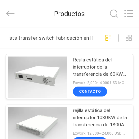
-
2025
Siny
Productos
New
Energy
Co.,
Limited.
All
INICIO
Rights
sts transfer switch fabricación en línea
Reserved.
PRODUCTOS
Rejilla estática del
interruptor de la
SOBRE
transferencia de 60KW
NOSOTROS
STS conectada del
Exwork: 2,000~4,000 USD MOQ:1
interruptor del STS de la
CONTACTO
rejilla
VISITA
rejilla estática del
A
interruptor 1080KW de la
LA
transferencia de 1800A
STS conectada y
FÁBRICA
Exwork: 12,000~24,000 USD MOQ:1