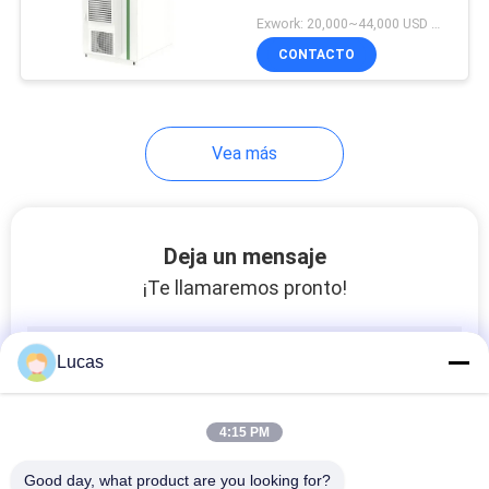
PCS 241kWh Batería
DEL
Exwork: 20,000~44,000 USD MOQ:1
Generador de batería
CONTACTO
SITIO
refrigerada por aire de
alta eficiencia
POLÍTICA
Vea más
DE
PRIVACIDAD
Deja un mensaje
¡Te llamaremos pronto!
Lucas
4:15 PM
Good day, what product are you looking for?