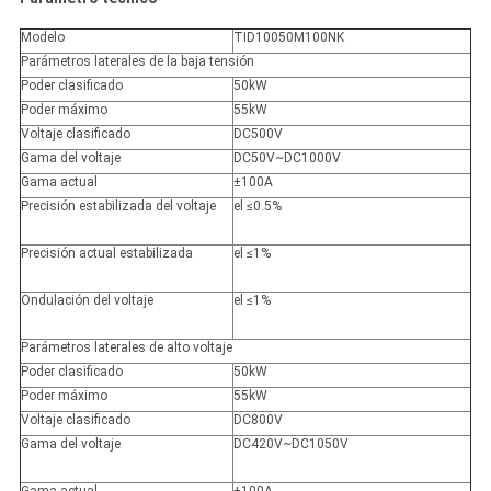
Modelo
TID10050M100NK
Parámetros laterales de la baja tensión
Poder clasificado
50kW
Poder máximo
55kW
Voltaje clasificado
DC500V
Gama del voltaje
DC50V~DC1000V
Gama actual
±100A
Precisión estabilizada del voltaje
el ≤0.5%
Precisión actual estabilizada
el ≤1%
Ondulación del voltaje
el ≤1%
Parámetros laterales de alto voltaje
Poder clasificado
50kW
Poder máximo
55kW
Voltaje clasificado
DC800V
Gama del voltaje
DC420V~DC1050V