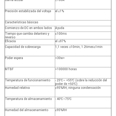
Gama actual
±100A
Precisión estabilizada del voltaje
el ≤1%
Características básicas
Comienzo de DC en ambos lados
Ayuda
Tiempo que cambia delantero y
≤100ms
reverso
Eficacia
el ≥97%
Capacidad de sobrecarga
1,1 veces ≥10min, 1.2times≥1min
Poder espera
<30w>
MTBF
>100000 horas
Temperatura de funcionamiento
- 25℃~ +55℃ (sobre la reducción del
poder de +50℃)
Humedad relativa
≤95%RH, ninguna condensación
Temperatura de almacenamiento
- 40℃~75℃
Humedad del almacenamiento
≤95%RH