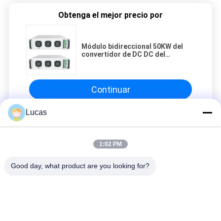
Obtenga el mejor precio por
Módulo bidireccional 50KW del
convertidor de DC DC del
almacenamiento de energía para
el sistema de rejilla micro
Continuar
Lucas
convertidor de la C.C. de la C.C.
1:02 PM
Convertidor aislado bidireccional IP20 DSP dual inteligente de
95%RH DC DC
Good day, what product are you looking for?
Convertidor bidireccional del convertidor 40A DC DC de DC DC
de la fuente de alimentación 15KW
Categorías Populares
Todos