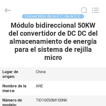
-
2025
Siny
New
Energy
Convertidor de la C.C. de la C.C.
Co.,
Limited.
All
Módulo bidireccional 50KW
INICIO
Rights
Reserved.
del convertidor de DC DC del
PRODUCTOS
almacenamiento de energía
para el sistema de rejilla
SOBRE
micro
NOSOTROS
Lugar de
China
origen:
VISITA
A
Nombre de la
ANE
marca:
LA
Número de
TID10050M100NK
FÁBRICA
modelo: