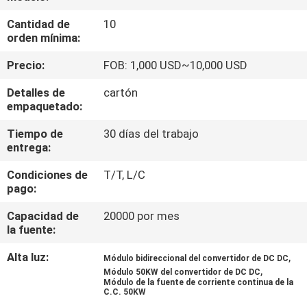
Cantidad de
10
CONTROL
orden mínima:
DE
Precio:
FOB: 1,000 USD~10,000 USD
CALIDAD
Detalles de
cartón
empaquetado:
CONTACTO
Tiempo de
30 días del trabajo
entrega:
NOTICIAS
Condiciones de
T/T, L/C
pago:
SOLICITAR
Capacidad de
20000 por mes
la fuente:
UNA
COTIZACIÓN
Alta luz:
,
Módulo bidireccional del convertidor de DC DC
,
Módulo 50KW del convertidor de DC DC
Módulo de la fuente de corriente continua de la
C.C. 50KW
MAPA