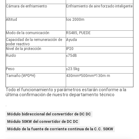
Cámara de enfriamiento
Enfriamiento de aire forzado inteligente
Altitud
los 2000m
Modo de la comunicación
RS485, PUEDE
Capacidad de la remuneración de
Ayuda
poder reactivo
Nivel de la protección
IP20
Ruido
≤75dB
Peso
≤23.5kg
Tamaño (W*D*H)
430mm*500mm*130m m
Todo el funcionamiento y parámetros estarán conforme a la
última confirmación de nuestro departamento técnico
.
Módulo bidireccional del convertidor de DC DC
Módulo 50KW del convertidor de DC DC
Módulo de la fuente de corriente continua de la C.C. 50KW